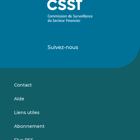
Suivez-nous
Suivez-
Suivez-
nous
nous
sur
sur
LinkedIn
Vimeo
Contact
Aide
Liens utiles
Abonnement