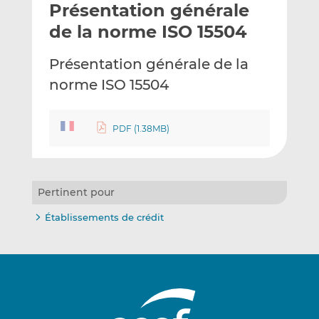
Présentation générale
y
a
a
e
g
g
de la norme ISO 15504
r
e
e
p
r
r
Présentation générale de la
a
s
s
norme ISO 15504
r
u
u
e
r
r
m
L
F
PDF (1.38MB)
a
i
a
i
n
c
l
k
e
e
b
Pertinent pour
d
o
Établissements de crédit
I
o
n
k