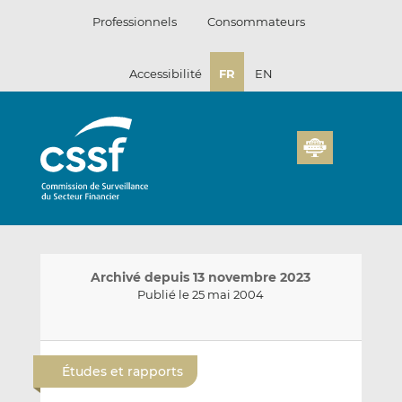
Passer
Professionnels
Consommateurs
au
contenu
Accessibilité
FR
EN
Archivé depuis 13 novembre 2023
Publié le 25 mai 2004
E
P
P
n
a
a
Études et rapports
v
r
r
o
t
t