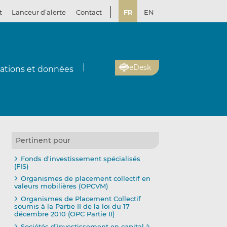
t
Lanceur d’alerte
Contact
FR
EN
eDesk
cations et données
Pertinent pour
Fonds d'investissement spécialisés
(FIS)
Organismes de placement collectif en
valeurs mobilières (OPCVM)
Organismes de Placement Collectif
soumis à la Partie II de la loi du 17
décembre 2010 (OPC Partie II)
Sociétés d’investissement en capital à