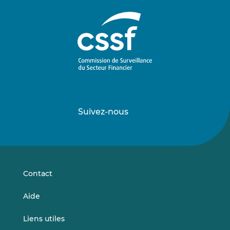
Suivez-nous
Suivez-
Suivez-
nous
nous
sur
sur
LinkedIn
Vimeo
Contact
Aide
Liens utiles