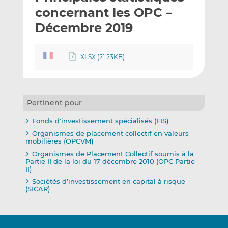
e
g
g
concernant les OPC –
r
e
e
Décembre 2019
p
r
r
a
s
s
r
u
u
XLSX (21.23KB)
e
r
r
m
L
F
a
i
a
i
n
c
Pertinent pour
l
k
e
Fonds d'investissement spécialisés (FIS)
e
b
Organismes de placement collectif en valeurs
d
o
mobilières (OPCVM)
I
o
Organismes de Placement Collectif soumis à la
n
k
Partie II de la loi du 17 décembre 2010 (OPC Partie
II)
Sociétés d’investissement en capital à risque
(SICAR)