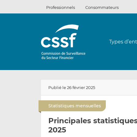
Passer
Professionnels
Consommateurs
au
contenu
Types d’ent
Publié le 26 février 2025
Statistiques mensuelles
Principales statistique
2025