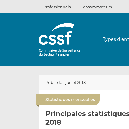
Passer
Professionnels
Consommateurs
au
contenu
Types d’ent
Publié le 1 juillet 2018
Statistiques mensuelles
Principales statistique
2018