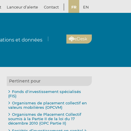
t
Lanceur d’alerte
Contact
FR
EN
eDesk
cations et données
Pertinent pour
Fonds d'investissement spécialisés
(FIS)
Organismes de placement collectif en
valeurs mobilières (OPCVM)
Organismes de Placement Collectif
soumis à la Partie II de la loi du 17
décembre 2010 (OPC Partie II)
Sociétés d’investissement en capital à