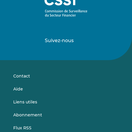
Suivez-nous
Suivez-
Suivez-
nous
nous
sur
sur
LinkedIn
Vimeo
Contact
Aide
Liens utiles
Abonnement
Flux RSS