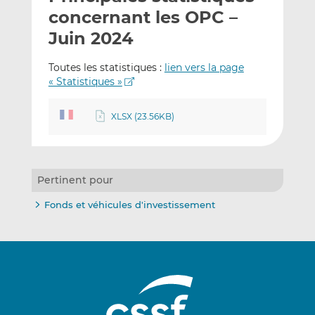
e
g
g
concernant les OPC –
r
e
e
Juin 2024
p
r
r
a
s
s
Toutes les statistiques :
lien vers la page
r
u
u
« Statistiques »
e
r
r
m
L
F
XLSX (23.56KB)
a
i
a
i
n
c
l
k
e
e
b
Pertinent pour
d
o
I
o
Fonds et véhicules d'investissement
n
k