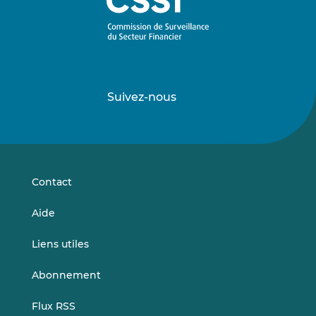
Suivez-nous
Suivez-
Suivez-
nous
nous
sur
sur
LinkedIn
Vimeo
Contact
Aide
Liens utiles
Abonnement
Flux RSS