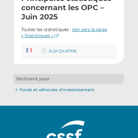
e
g
g
concernant les OPC –
r
e
e
Juin 2025
p
r
r
a
s
s
Toutes les statistiques :
lien vers la page
r
u
u
« Statistiques »
e
r
r
m
L
F
XLSX (24.67KB)
a
i
a
i
n
c
l
k
e
e
b
Pertinent pour
d
o
I
o
Fonds et véhicules d'investissement
n
k