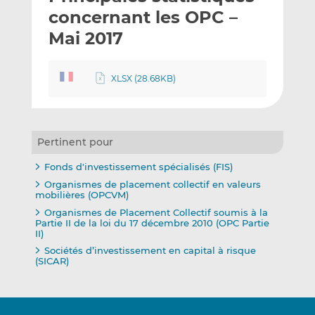
e
g
g
concernant les OPC –
r
e
e
Mai 2017
p
r
r
a
s
s
r
u
u
XLSX (28.68KB)
e
r
r
m
L
F
a
i
a
i
n
c
Pertinent pour
l
k
e
Fonds d'investissement spécialisés (FIS)
e
b
Organismes de placement collectif en valeurs
d
o
mobilières (OPCVM)
I
o
Organismes de Placement Collectif soumis à la
n
k
Partie II de la loi du 17 décembre 2010 (OPC Partie
II)
Sociétés d’investissement en capital à risque
(SICAR)