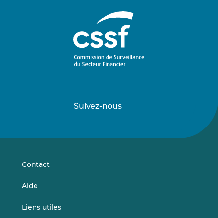
Suivez-nous
Suivez-
Suivez-
nous
nous
sur
sur
LinkedIn
Vimeo
Contact
Aide
Liens utiles