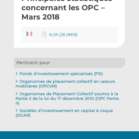
e
g
g
concernant les OPC –
r
e
e
Mars 2018
p
r
r
a
s
s
r
u
u
XLSX (28.28KB)
e
r
r
m
L
F
a
i
a
i
n
c
Pertinent pour
l
k
e
Fonds d'investissement spécialisés (FIS)
e
b
Organismes de placement collectif en valeurs
d
o
mobilières (OPCVM)
I
o
Organismes de Placement Collectif soumis à la
n
k
Partie II de la loi du 17 décembre 2010 (OPC Partie
II)
Sociétés d’investissement en capital à risque
(SICAR)