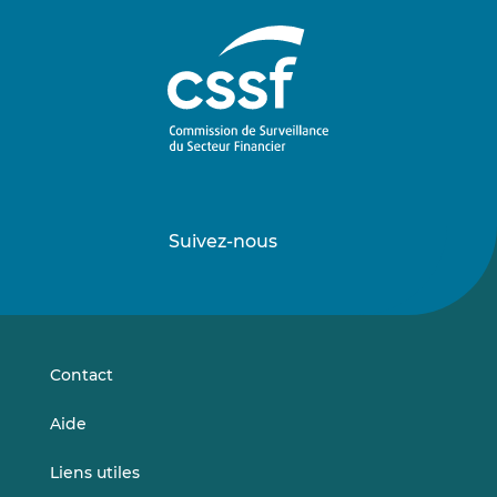
Suivez-nous
Suivez-
Suivez-
nous
nous
sur
sur
LinkedIn
Vimeo
Contact
Aide
Liens utiles