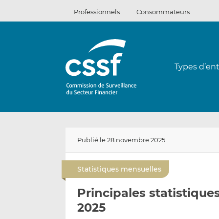
Passer
Professionnels
Consommateurs
au
contenu
Types d’ent
Publié le 28 novembre 2025
Statistiques mensuelles
Principales statistiqu
2025