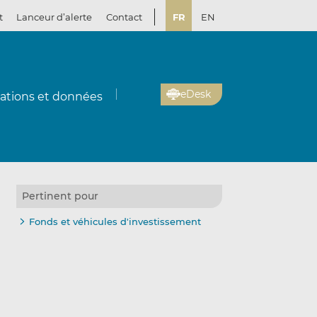
t
Lanceur d’alerte
Contact
FR
EN
eDesk
cations et données
Pertinent pour
Fonds et véhicules d'investissement