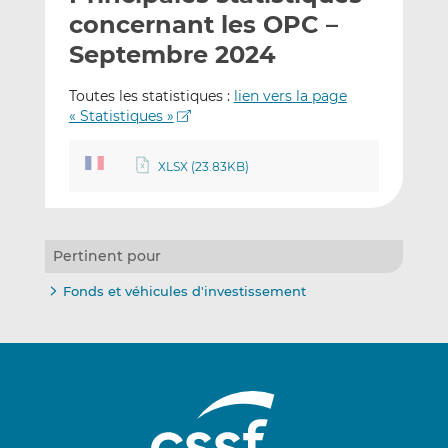
e
g
g
concernant les OPC –
r
e
e
Septembre 2024
p
r
r
a
s
s
Toutes les statistiques :
lien vers la page
r
u
u
« Statistiques »
e
r
r
m
L
F
XLSX (23.83KB)
a
i
a
i
n
c
l
k
e
e
b
Pertinent pour
d
o
I
o
Fonds et véhicules d'investissement
n
k