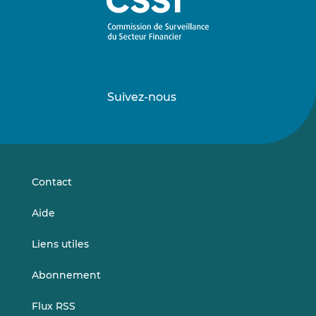
Suivez-nous
Suivez-
Suivez-
nous
nous
sur
sur
LinkedIn
Vimeo
Contact
Aide
Liens utiles
Abonnement
Flux RSS