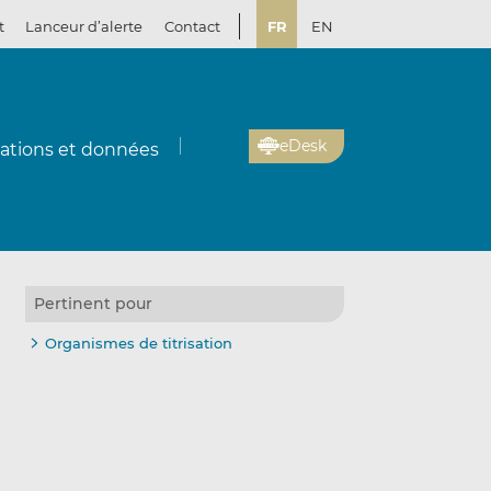
t
Lanceur d’alerte
Contact
FR
EN
eDesk
cations et données
Pertinent pour
Organismes de titrisation