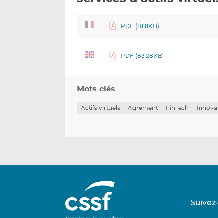
PDF (81.11KB)
PDF (83.28KB)
Mots clés
Actifs virtuels
Agrément
FinTech
Innovat
Suivez