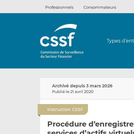
Passer
Professionnels
Consommateurs
au
contenu
Types d’ent
Archivé depuis 3 mars 2026
Publié le 21 avril 2020
Instruction CSSF
Procédure d’enregistr
services d’actifs virtue