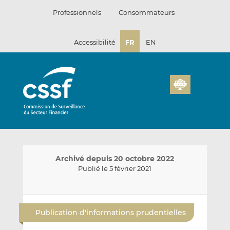
Passer
Professionnels
Consommateurs
au
contenu
Accessibilité
FR
EN
Archivé depuis 20 octobre 2022
Publié le 5 février 2021
E
P
P
n
a
a
Publication d'informations prudentielles
v
r
r
o
t
t