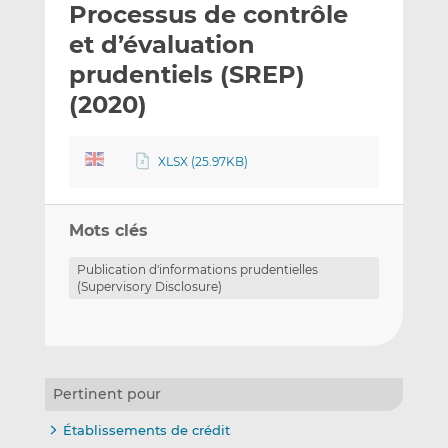
Processus de contrôle
y
a
a
e
g
g
et d’évaluation
r
e
e
prudentiels (SREP)
p
r
r
(2020)
a
s
s
r
u
u
e
r
r
XLSX (25.97KB)
m
L
F
a
i
a
i
n
c
Mots clés
l
k
e
e
b
Publication d'informations prudentielles
(Supervisory Disclosure)
d
o
I
o
n
k
Pertinent pour
Établissements de crédit