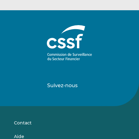
Suivez-nous
Suivez-
Suivez-
nous
nous
sur
sur
LinkedIn
Vimeo
Contact
Aide