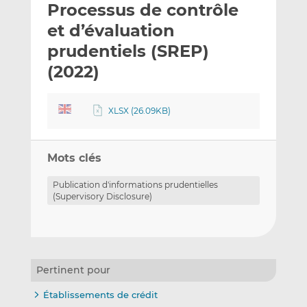
Processus de contrôle
y
a
a
e
g
g
et d’évaluation
r
e
e
prudentiels (SREP)
p
r
r
(2022)
a
s
s
r
u
u
e
r
r
XLSX (26.09KB)
m
L
F
a
i
a
i
n
c
Mots clés
l
k
e
e
b
Publication d'informations prudentielles
(Supervisory Disclosure)
d
o
I
o
n
k
Pertinent pour
Établissements de crédit