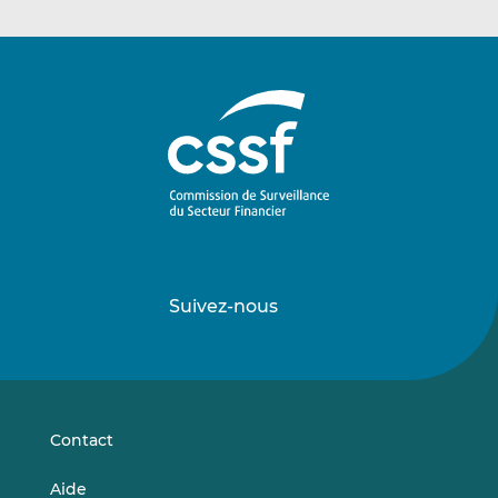
Suivez-nous
Suivez-
Suivez-
nous
nous
sur
sur
LinkedIn
Vimeo
Contact
Aide