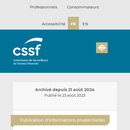
Passer
Professionnels
Consommateurs
au
contenu
Accessibilité
FR
EN
Archivé depuis 21 août 2024
Publié le 23 août 2023
E
P
P
n
a
a
Publication d'informations prudentielles
v
r
r
o
t
t