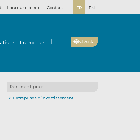
t
Lanceur d’alerte
Contact
FR
EN
eDesk
cations et données
Pertinent pour
Entreprises d’investissement