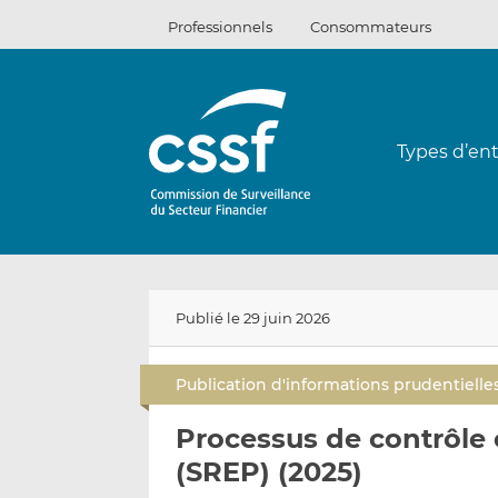
Passer
Professionnels
Consommateurs
au
contenu
Types d’ent
Publié le 29 juin 2026
Publication d'informations prudentielle
Processus de contrôle 
(SREP) (2025)