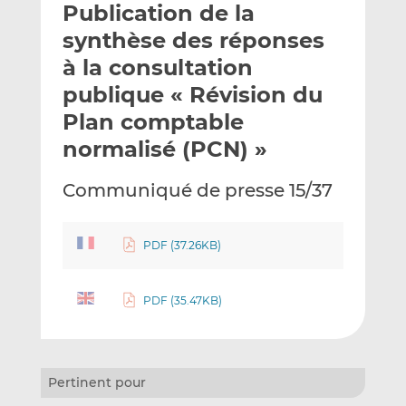
Publication de la
y
a
a
e
g
g
synthèse des réponses
r
e
e
à la consultation
p
r
r
publique « Révision du
a
s
s
r
u
u
Plan comptable
e
r
r
normalisé (PCN) »
m
L
F
a
i
a
Communiqué de presse 15/37
i
n
c
l
k
e
e
b
PDF (37.26KB)
d
o
I
o
PDF (35.47KB)
n
k
Pertinent pour