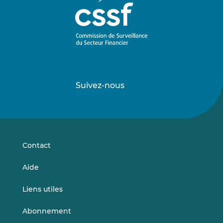
Suivez-nous
Suivez-
Suivez-
nous
nous
sur
sur
LinkedIn
Vimeo
Contact
Aide
Liens utiles
Abonnement