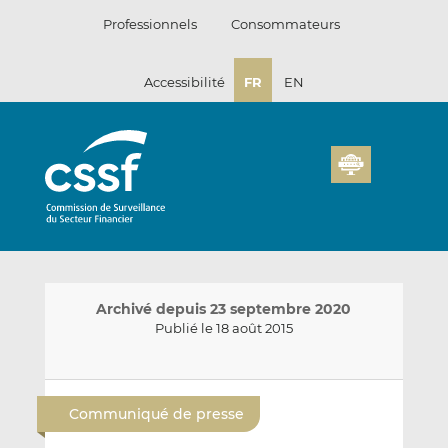
Passer
Professionnels
Consommateurs
au
contenu
Accessibilité
FR
EN
Archivé depuis 23 septembre 2020
Publié le 18 août 2015
E
P
P
n
a
a
Communiqué de presse
v
r
r
o
t
t