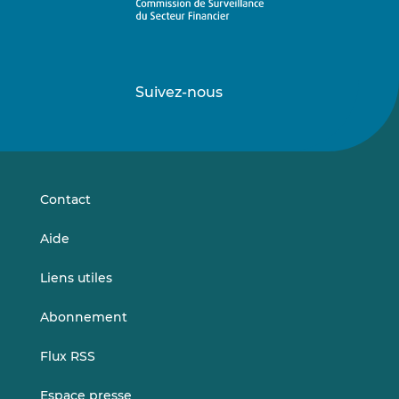
Suivez-nous
Suivez-
Suivez-
nous
nous
sur
sur
LinkedIn
Vimeo
Contact
Aide
Liens utiles
Abonnement
Flux RSS
Espace presse