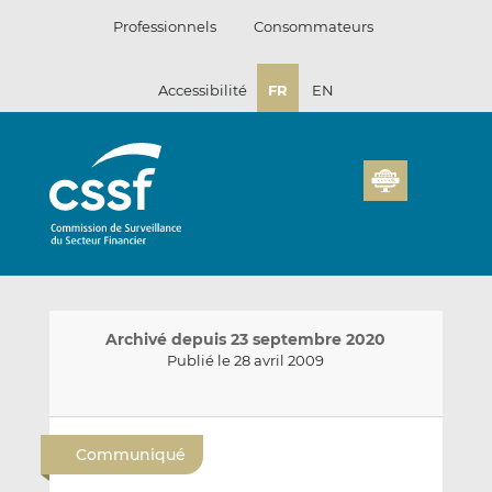
Passer
Professionnels
Consommateurs
au
contenu
Accessibilité
FR
EN
Archivé depuis 23 septembre 2020
Publié le 28 avril 2009
E
P
P
n
a
a
Communiqué
v
r
r
o
t
t