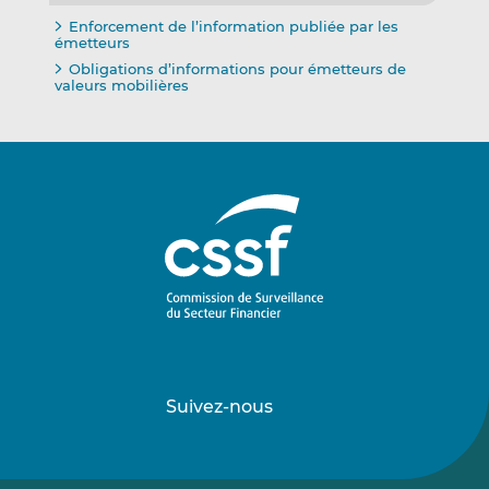
Enforcement de l’information publiée par les
émetteurs
Obligations d’informations pour émetteurs de
valeurs mobilières
Suivez-nous
Suivez-
Suivez-
nous
nous
sur
sur