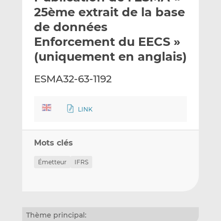
e
g
g
25ème extrait de la base
r
e
e
de données
p
r
r
Enforcement du EECS »
a
s
s
r
u
u
(uniquement en anglais)
e
r
r
m
L
F
ESMA32-63-1192
a
i
a
i
n
c
l
k
e
LINK
e
b
d
o
Mots clés
I
o
n
k
Émetteur
IFRS
Thème principal: