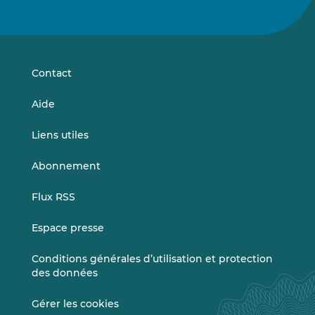
nous
nous
sur
sur
LinkedIn
Vimeo
Contact
Aide
Liens utiles
Abonnement
Flux RSS
Espace presse
Conditions générales d’utilisation et protection
des données
Gérer les cookies