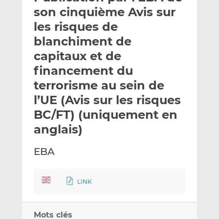
e
g
g
son cinquième Avis sur
r
e
e
les risques de
p
r
r
blanchiment de
a
s
s
r
u
u
capitaux et de
e
r
r
financement du
m
L
F
terrorisme au sein de
a
i
a
l’UE (Avis sur les risques
i
n
c
l
k
e
BC/FT) (uniquement en
e
b
anglais)
d
o
I
o
EBA
n
k
LINK
Mots clés