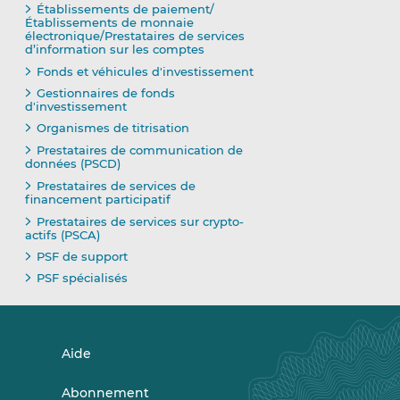
Établissements de paiement/
Établissements de monnaie
électronique/Prestataires de services
d’information sur les comptes
Fonds et véhicules d'investissement
Gestionnaires de fonds
d'investissement
Organismes de titrisation
Prestataires de communication de
données (PSCD)
Prestataires de services de
financement participatif
Prestataires de services sur crypto-
actifs (PSCA)
PSF de support
PSF spécialisés
Aide
Abonnement