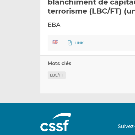
blanchiment de capita
terrorisme (LBC/FT) (u
EBA
LINK
Mots clés
LBC/FT
Suivez