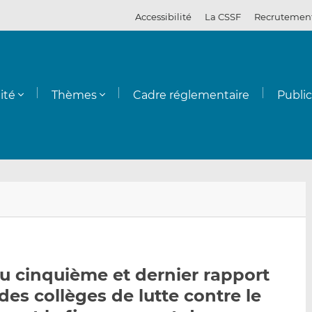
Accessibilité
La CSSF
Recrutemen
ité
Thèmes
Cadre réglementaire
Publi
E
P
P
n
a
a
v
r
r
o
t
t
y
a
a
du cinquième et dernier rapport
e
g
g
es collèges de lutte contre le
r
e
e