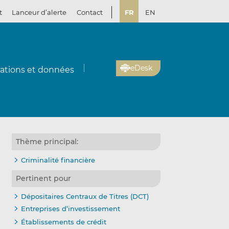
t
Lanceur d’alerte
Contact
FR
EN
eDesk
cations et données
Thème principal:
Criminalité financière
Pertinent pour
Dépositaires Centraux de Titres (DCT)
Entreprises d’investissement
Établissements de crédit