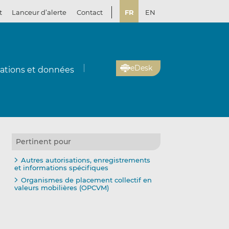
t
Lanceur d’alerte
Contact
FR
EN
eDesk
cations et données
Pertinent pour
Autres autorisations, enregistrements
et informations spécifiques
Organismes de placement collectif en
valeurs mobilières (OPCVM)