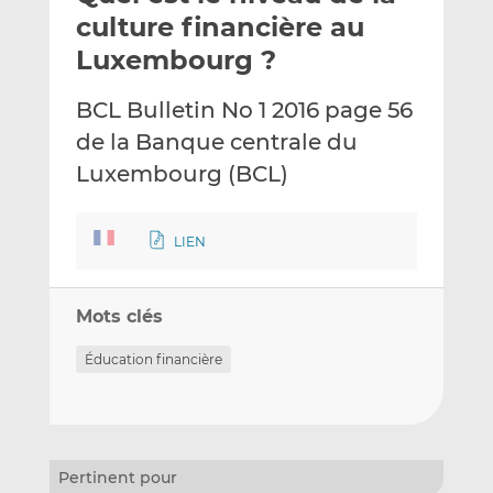
e
g
g
culture financière au
r
e
e
Luxembourg ?
p
r
r
a
s
s
BCL Bulletin No 1 2016 page 56
r
u
u
de la Banque centrale du
e
r
r
m
L
F
Luxembourg (BCL)
a
i
a
i
n
c
LIEN
l
k
e
e
b
d
o
Mots clés
I
o
n
k
Éducation financière
Pertinent pour