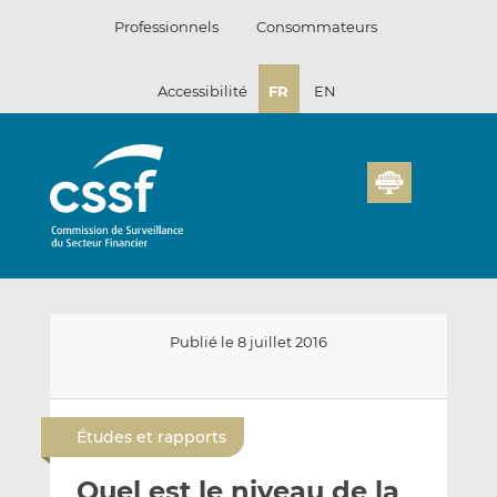
Passer
Professionnels
Consommateurs
au
contenu
Accessibilité
FR
EN
Publié le 8 juillet 2016
E
P
P
n
a
a
Études et rapports
v
r
r
o
t
t
Quel est le niveau de la
y
a
a