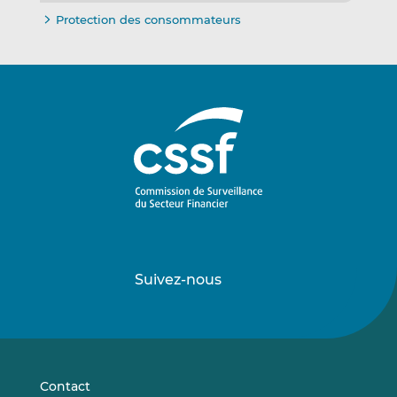
Protection des consommateurs
Suivez-nous
Suivez-
Suivez-
nous
nous
sur
sur
LinkedIn
Vimeo
Contact