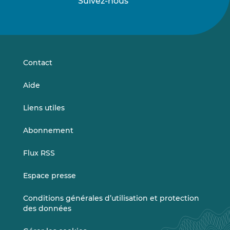
Suivez-nous
Suivez-
Suivez-
nous
nous
sur
sur
LinkedIn
Vimeo
Contact
Aide
Liens utiles
Abonnement
Flux RSS
Espace presse
Conditions générales d’utilisation et protection
des données