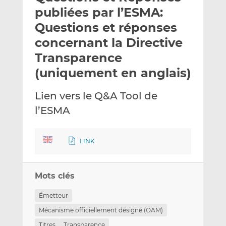
e
g
g
publiées par l’ESMA:
r
e
e
Questions et réponses
p
r
r
concernant la Directive
a
s
s
r
u
u
Transparence
e
r
r
(uniquement en anglais)
m
L
F
a
i
a
Lien vers le Q&A Tool de
i
n
c
l’ESMA
l
k
e
e
b
d
o
LINK
I
o
n
k
Mots clés
Émetteur
Mécanisme officiellement désigné (OAM)
Titres
Transparence