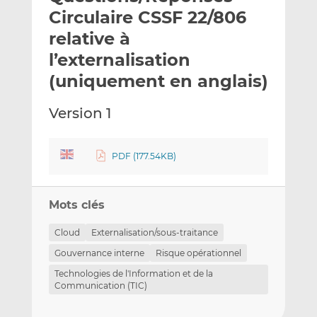
e
g
g
Circulaire CSSF 22/806
r
e
e
relative à
p
r
r
l’externalisation
a
s
s
r
u
u
(uniquement en anglais)
e
r
r
m
L
F
Version 1
a
i
a
i
n
c
l
k
e
PDF (177.54KB)
e
b
d
o
Mots clés
I
o
n
k
Cloud
Externalisation/sous-traitance
Gouvernance interne
Risque opérationnel
Technologies de l'Information et de la
Communication (TIC)