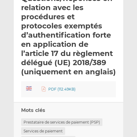
e
g
g
relation avec les
r
e
e
procédures et
p
r
r
protocoles exemptés
a
s
s
r
u
u
d’authentification forte
e
r
r
en application de
m
L
F
l’article 17 du règlement
a
i
a
délégué (UE) 2018/389
i
n
c
l
k
e
(uniquement en anglais)
e
b
d
o
I
o
PDF (112.49KB)
n
k
Mots clés
Prestataire de services de paiement (PSP)
Services de paiement