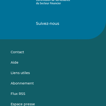
Suivez-nous
Suivez-
Suivez-
nous
nous
sur
sur
LinkedIn
Vimeo
Contact
Aide
Liens utiles
Abonnement
Flux RSS
Espace presse