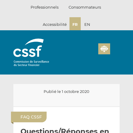
Passer
Professionnels
Consommateurs
au
contenu
Accessibilité
FR
EN
Publié le 1 octobre 2020
E
P
P
n
a
a
FAQ CSSF
v
r
r
o
t
t
Questions/Réponses en
y
a
a