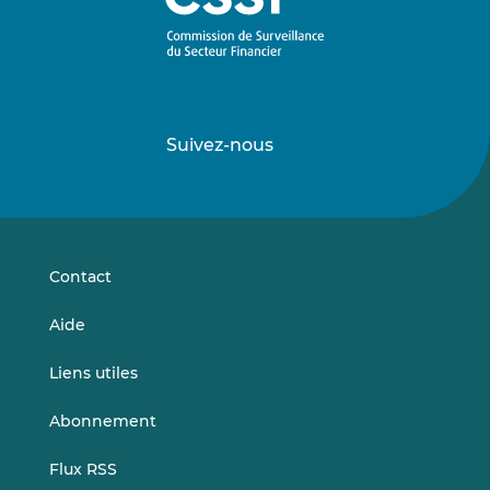
Suivez-nous
Suivez-
Suivez-
nous
nous
sur
sur
LinkedIn
Vimeo
Contact
Aide
Liens utiles
Abonnement
Flux RSS