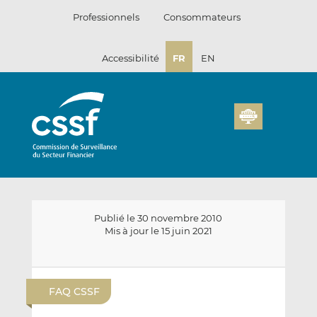
Passer
Professionnels
Consommateurs
au
contenu
Accessibilité
FR
EN
Publié le 30 novembre 2010
Mis à jour le 15 juin 2021
E
P
P
n
a
a
FAQ CSSF
v
r
r
o
t
t