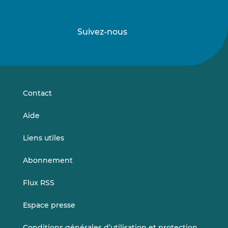
Suivez-nous
Suivez-
Suivez-
nous
nous
sur
sur
LinkedIn
Vimeo
Contact
Aide
Liens utiles
Abonnement
Flux RSS
Espace presse
Conditions générales d’utilisation et protection