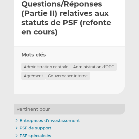
Questions/Réponses
y
a
a
e
g
g
(Partie II) relatives aux
r
e
e
statuts de PSF (refonte
p
r
r
en cours)
a
s
s
r
u
u
e
r
r
m
L
F
Mots clés
a
i
a
Administration centrale
Administration d'OPC
i
n
c
l
k
e
Agrément
Gouvernance interne
e
b
d
o
I
o
n
k
Pertinent pour
Entreprises d’investissement
PSF de support
PSF spécialisés