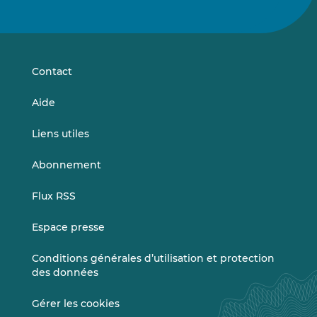
nous
nous
sur
sur
LinkedIn
Vimeo
Contact
Aide
Liens utiles
Abonnement
Flux RSS
Espace presse
Conditions générales d’utilisation et protection
des données
Gérer les cookies