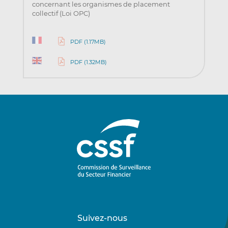
concernant les organismes de placement
collectif (Loi OPC)
PDF (1.17MB)
PDF (1.32MB)
Suivez-nous
Suivez-
Suivez-