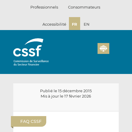
Passer
Professionnels
Consommateurs
au
contenu
Accessibilité
FR
EN
Publié le 15 décembre 2015
Mis à jour le 17 février 2026
E
P
P
n
a
a
FAQ CSSF
v
r
r
o
t
t