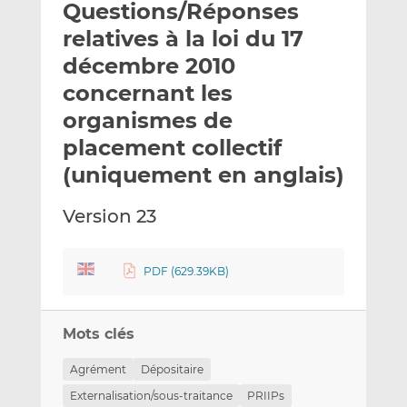
Questions/Réponses
y
a
a
e
g
g
relatives à la loi du 17
r
e
e
décembre 2010
p
r
r
concernant les
a
s
s
r
u
u
organismes de
e
r
r
placement collectif
m
L
F
(uniquement en anglais)
a
i
a
i
n
c
Version 23
l
k
e
e
b
d
o
PDF (629.39KB)
I
o
n
k
Mots clés
Agrément
Dépositaire
Externalisation/sous-traitance
PRIIPs