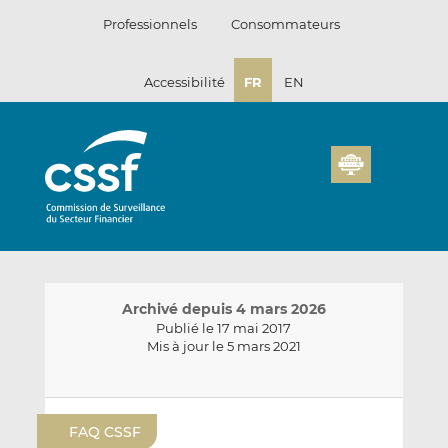
Passer
Professionnels
Consommateurs
au
contenu
Accessibilité
FR
EN
Archivé depuis 4 mars 2026
Publié le 17 mai 2017
Mis à jour le 5 mars 2021
E
P
P
n
a
a
FAQ CSSF
v
r
r