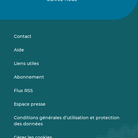
Suivez-
Suivez-
nous
nous
sur
sur
LinkedIn
Vimeo
Contact
Aide
Liens utiles
Abonnement
Flux RSS
Espace presse
Conditions générales d’utilisation et protection
des données
Gérer les cookies