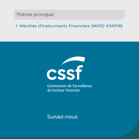
Thème principal:
Marchés d’Instruments Financiers (MiFID II/MiFIR)
Suivez-nous
Suivez-
Suivez-
nous
nous
sur
sur