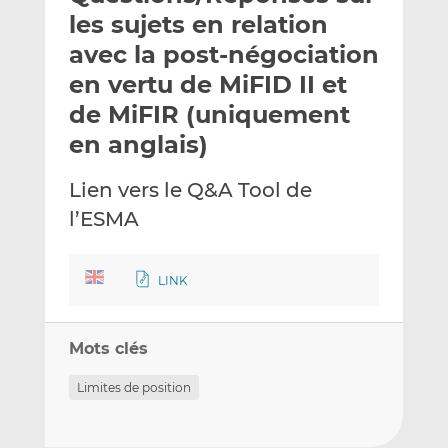
e
g
g
les sujets en relation
r
e
e
avec la post-négociation
p
r
r
en vertu de MiFID II et
a
s
s
r
u
u
de MiFIR (uniquement
e
r
r
en anglais)
m
L
F
a
i
a
Lien vers le Q&A Tool de
i
n
c
l’ESMA
l
k
e
e
b
d
o
LINK
I
o
n
k
Mots clés
Limites de position