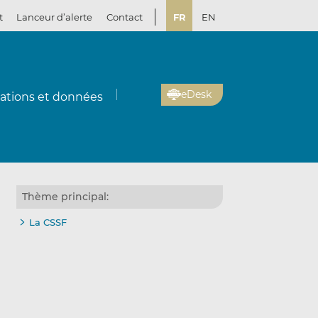
t
Lanceur d’alerte
Contact
FR
EN
eDesk
cations et données
Thème principal:
La CSSF