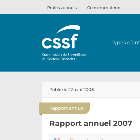
Passer
Professionnels
Consommateurs
au
contenu
Types d’ent
Publié le 22 avril 2008
Rapport annuel
Rapport annuel 2007