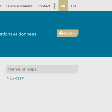
t
Lanceur d’alerte
Contact
FR
EN
eDesk
cations et données
Thème principal:
La CSSF