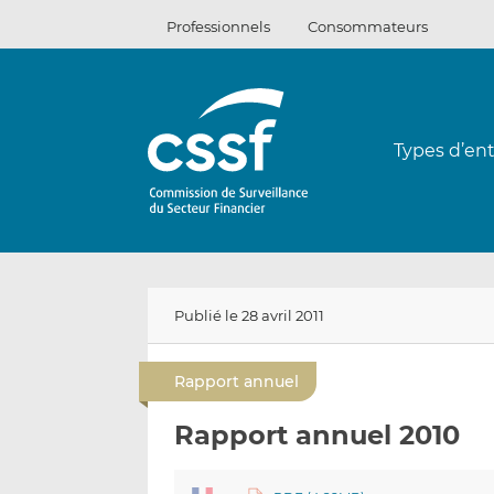
Passer
Professionnels
Consommateurs
au
contenu
Types d’ent
Publié le 28 avril 2011
Rapport annuel
Rapport annuel 2010