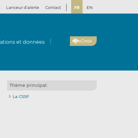
t
Lanceur d’alerte
Contact
FR
EN
eDesk
cations et données
Thème principal:
La CSSF