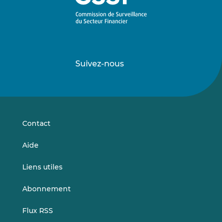
Suivez-nous
Suivez-
Suivez-
nous
nous
sur
sur
LinkedIn
Vimeo
Contact
Aide
Liens utiles
Abonnement
Flux RSS