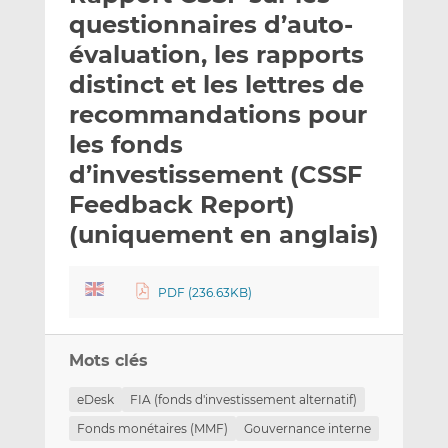
e
g
g
questionnaires d’auto-
r
e
e
évaluation, les rapports
p
r
r
distinct et les lettres de
a
s
s
r
u
u
recommandations pour
e
r
r
les fonds
m
L
F
d’investissement (CSSF
a
i
a
Feedback Report)
i
n
c
l
k
e
(uniquement en anglais)
e
b
d
o
I
o
PDF (236.63KB)
n
k
Mots clés
eDesk
FIA (fonds d'investissement alternatif)
Fonds monétaires (MMF)
Gouvernance interne