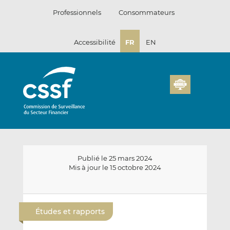
Passer
Professionnels
Consommateurs
au
contenu
Accessibilité
FR
EN
Publié le 25 mars 2024
Mis à jour le 15 octobre 2024
E
P
P
n
a
a
Études et rapports
v
r
r
o
t
t