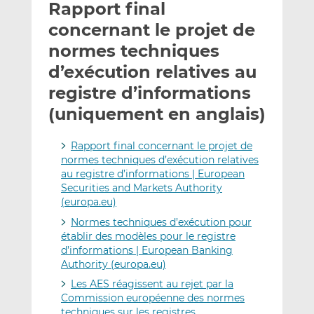
Rapport final
y
a
a
e
g
g
concernant le projet de
r
e
e
normes techniques
p
r
r
d’exécution relatives au
a
s
s
r
u
u
registre d’informations
e
r
r
(uniquement en anglais)
m
L
F
a
i
a
Rapport final concernant le projet de
i
n
c
normes techniques d’exécution relatives
l
k
e
au registre d’informations | European
e
b
Securities and Markets Authority
d
o
(europa.eu)
I
o
Normes techniques d’exécution pour
n
k
établir des modèles pour le registre
d’informations | European Banking
Authority (europa.eu)
Les AES réagissent au rejet par la
Commission européenne des normes
techniques sur les registres