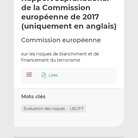
e
g
g
de la Commission
r
e
e
européenne de 2017
p
r
r
(uniquement en anglais)
a
s
s
r
u
u
Commission européenne
e
r
r
m
L
F
sur les risques de blanchiment et de
a
i
a
financement du terrorisme
i
n
c
l
k
e
e
b
LINK
d
o
I
o
Mots clés
n
k
Évaluation des risques
LBC/FT