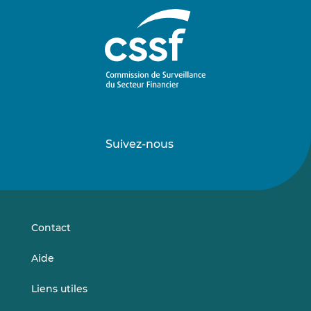
Suivez-nous
Suivez-
Suivez-
nous
nous
sur
sur
LinkedIn
Vimeo
Contact
Aide
Liens utiles