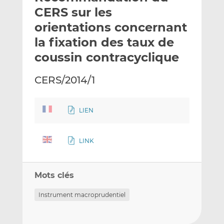
e
g
g
CERS sur les
r
e
e
orientations concernant
p
r
r
la fixation des taux de
a
s
s
r
u
u
coussin contracyclique
e
r
r
m
L
F
CERS/2014/1
a
i
a
i
n
c
l
k
e
LIEN
e
b
d
o
LINK
I
o
n
k
Mots clés
Instrument macroprudentiel