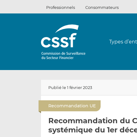
Passer
Professionnels
Consommateurs
au
contenu
Types d’ent
Publié le 1 février 2023
Recommandation UE
Recommandation du Co
systémique du 1er déc