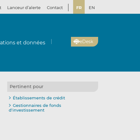
t
Lanceur d’alerte
Contact
FR
EN
eDesk
cations et données
Pertinent pour
Établissements de crédit
Gestionnaires de fonds
d'investissement