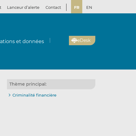
t
Lanceur d’alerte
Contact
FR
EN
eDesk
cations et données
Thème principal:
Criminalité financière