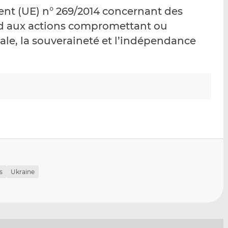
p
r
r
nt (UE) n° 269/2014 concernant des
a
s
s
rd aux actions compromettant ou
r
u
u
iale, la souveraineté et l’indépendance
e
r
r
m
L
F
a
i
a
i
n
c
l
k
e
e
b
d
o
I
o
n
k
s
Ukraine