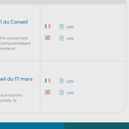
1 du Conseil
LIEN
2014 concernant
LINK
ns compromettant
aineté et
eil du 17 mars
LIEN
LINK
 aux actions
riale, la