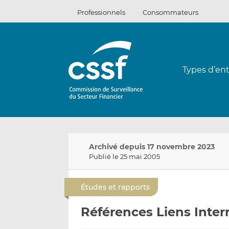
Passer
Professionnels
Consommateurs
au
contenu
Types d’ent
Archivé depuis 17 novembre 2023
Publié le 25 mai 2005
Études et rapports
Références Liens Inter