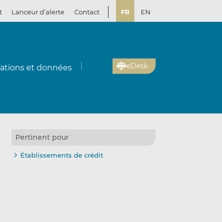
t
Lanceur d’alerte
Contact
FR
EN
eDesk
cations et données
Pertinent pour
Établissements de crédit