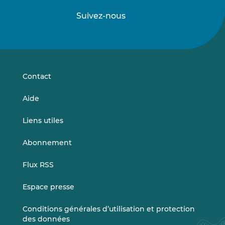
Suivez-nous
Suivez-
Suivez-
nous
nous
sur
sur
LinkedIn
Vimeo
Contact
Aide
Liens utiles
Abonnement
Flux RSS
Espace presse
Conditions générales d’utilisation et protection
des données