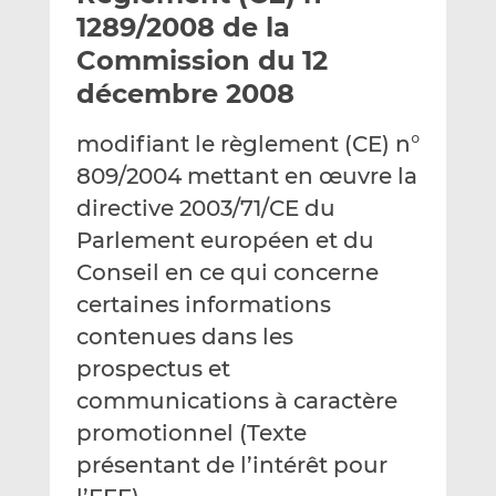
e
g
g
1289/2008 de la
r
e
e
Commission du 12
p
r
r
décembre 2008
a
s
s
r
u
u
modifiant le règlement (CE) n°
e
r
r
m
L
F
809/2004 mettant en œuvre la
a
i
a
directive 2003/71/CE du
i
n
c
Parlement européen et du
l
k
e
Conseil en ce qui concerne
e
b
d
o
certaines informations
I
o
contenues dans les
n
k
prospectus et
communications à caractère
promotionnel (Texte
présentant de l’intérêt pour