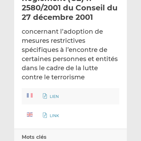
e
g
g
2580/2001 du Conseil du
r
e
e
27 décembre 2001
p
r
r
a
s
s
concernant l’adoption de
r
u
u
mesures restrictives
e
r
r
m
L
F
spécifiques à l’encontre de
a
i
a
certaines personnes et entités
i
n
c
dans le cadre de la lutte
l
k
e
contre le terrorisme
e
b
d
o
I
o
LIEN
n
k
LINK
Mots clés