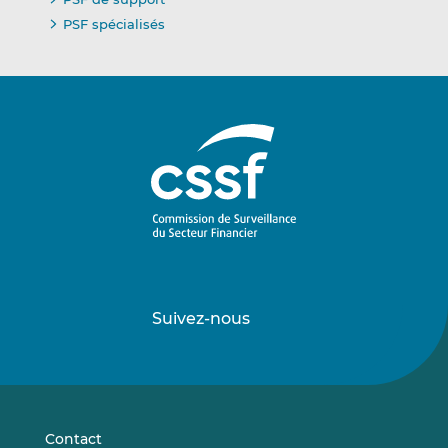
PSF spécialisés
Suivez-nous
Suivez-
Suivez-
nous
nous
sur
sur
LinkedIn
Vimeo
Contact