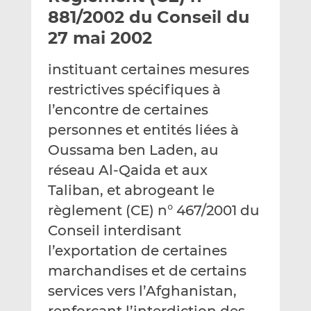
e
g
g
881/2002 du Conseil du
r
e
e
27 mai 2002
p
r
r
a
s
s
instituant certaines mesures
r
u
u
restrictives spécifiques à
e
r
r
m
L
F
l’encontre de certaines
a
i
a
personnes et entités liées à
i
n
c
Oussama ben Laden, au
l
k
e
réseau Al-Qaida et aux
e
b
d
o
Taliban, et abrogeant le
I
o
règlement (CE) n° 467/2001 du
n
k
Conseil interdisant
l’exportation de certaines
marchandises et de certains
services vers l’Afghanistan,