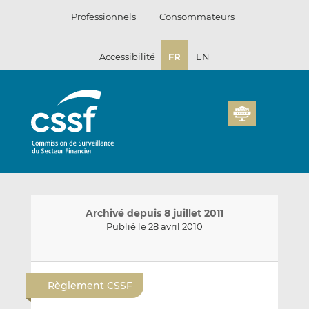
Passer
Professionnels
Consommateurs
au
contenu
Accessibilité
FR
EN
Archivé depuis 8 juillet 2011
Publié le 28 avril 2010
E
P
P
n
a
a
Règlement CSSF
v
r
r
o
t
t