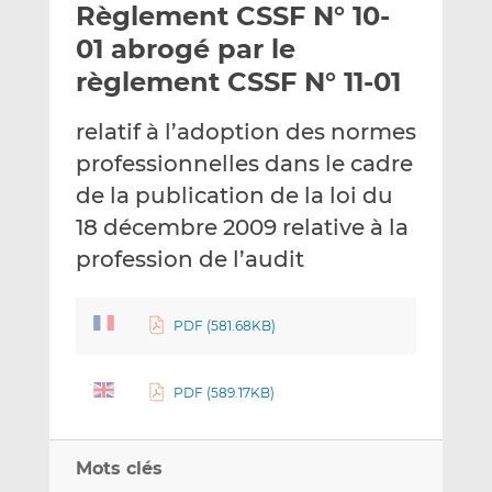
Règlement CSSF N° 10-
y
a
a
e
g
g
01 abrogé par le
r
e
e
règlement CSSF N° 11-01
p
r
r
a
s
s
relatif à l’adoption des normes
r
u
u
professionnelles dans le cadre
e
r
r
m
L
F
de la publication de la loi du
a
i
a
18 décembre 2009 relative à la
i
n
c
profession de l’audit
l
k
e
e
b
d
o
PDF (581.68KB)
I
o
n
k
PDF (589.17KB)
Mots clés