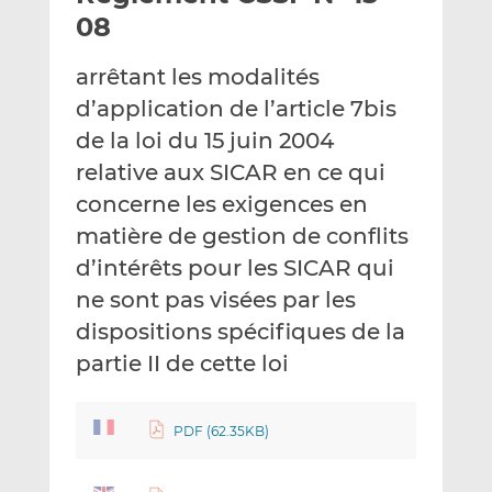
e
g
g
08
r
e
e
p
r
r
arrêtant les modalités
a
s
s
d’application de l’article 7bis
r
u
u
de la loi du 15 juin 2004
e
r
r
m
L
F
relative aux SICAR en ce qui
a
i
a
concerne les exigences en
i
n
c
matière de gestion de conflits
l
k
e
d’intérêts pour les SICAR qui
e
b
d
o
ne sont pas visées par les
I
o
dispositions spécifiques de la
n
k
partie II de cette loi
PDF (62.35KB)