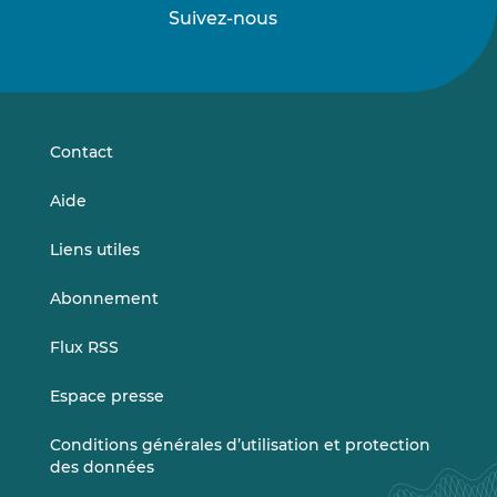
Suivez-nous
Suivez-
Suivez-
nous
nous
sur
sur
LinkedIn
Vimeo
Contact
Aide
Liens utiles
Abonnement
Flux RSS
Espace presse
Conditions générales d’utilisation et protection
des données