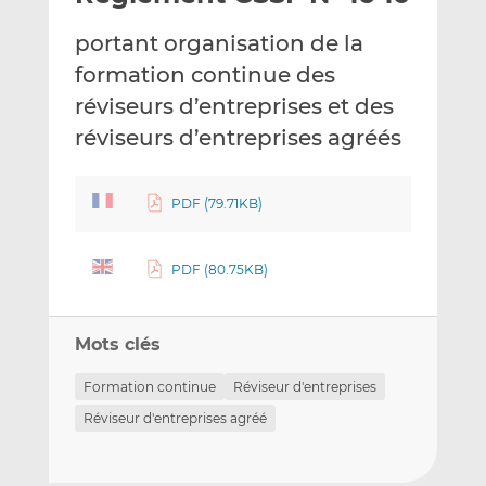
e
g
g
portant organisation de la
r
e
e
p
r
r
formation continue des
a
s
s
réviseurs d’entreprises et des
r
u
u
réviseurs d’entreprises agréés
e
r
r
m
L
F
a
i
a
PDF (79.71KB)
i
n
c
l
k
e
e
b
PDF (80.75KB)
d
o
I
o
n
k
Mots clés
Formation continue
Réviseur d'entreprises
Réviseur d'entreprises agréé