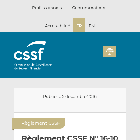
Passer
Professionnels
Consommateurs
au
contenu
Accessibilité
FR
EN
Publié le 5 décembre 2016
E
P
P
n
a
a
Règlement CSSF
v
r
r
o
t
t
Règlement CSSF N° 16-10
y
a
a