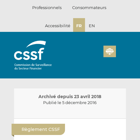
Passer
Professionnels
Consommateurs
au
contenu
Accessibilité
FR
EN
Archivé depuis 23 avril 2018
Publié le 5 décembre 2016
E
P
P
n
a
a
Règlement CSSF
v
r
r
o
t
t