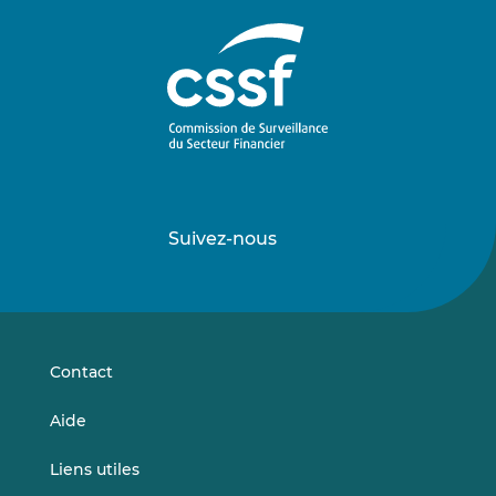
Suivez-nous
Suivez-
Suivez-
nous
nous
sur
sur
LinkedIn
Vimeo
Contact
Aide
Liens utiles