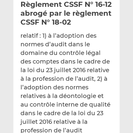
Règlement CSSF N° 16-12
y
a
a
e
g
g
abrogé par le règlement
r
e
e
CSSF N° 18-02
p
r
r
a
s
s
relatif : 1) à l’adoption des
r
u
u
normes d’audit dans le
e
r
r
m
L
F
domaine du contrôle légal
a
i
a
des comptes dans le cadre de
i
n
c
la loi du 23 juillet 2016 relative
l
k
e
à la profession de l’audit, 2) à
e
b
d
o
l’adoption des normes
I
o
relatives à la déontologie et
n
k
au contrôle interne de qualité
dans le cadre de la loi du 23
juillet 2016 relative à la
profession de l’audit