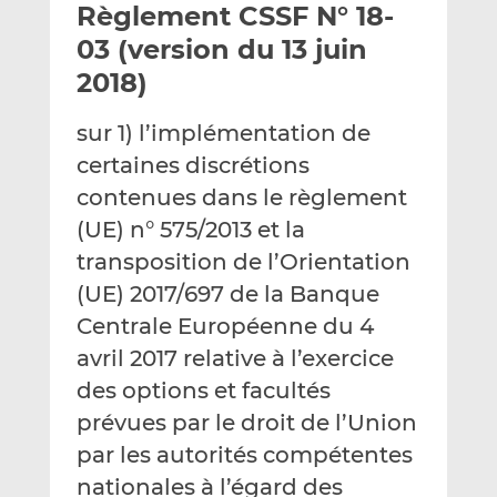
Règlement CSSF N° 18-
y
a
a
e
g
g
03 (version du 13 juin
r
e
e
2018)
p
r
r
a
s
s
sur 1) l’implémentation de
r
u
u
certaines discrétions
e
r
r
m
L
F
contenues dans le règlement
a
i
a
(UE) n° 575/2013 et la
i
n
c
transposition de l’Orientation
l
k
e
(UE) 2017/697 de la Banque
e
b
d
o
Centrale Européenne du 4
I
o
avril 2017 relative à l’exercice
n
k
des options et facultés
prévues par le droit de l’Union
par les autorités compétentes
nationales à l’égard des