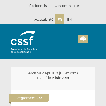
Passer
Professionnels
Consommateurs
au
contenu
Accessibilité
FR
EN
Archivé depuis 12 juillet 2023
Publié le 13 juin 2018
E
P
P
n
a
a
Règlement CSSF
v
r
r
o
t
t