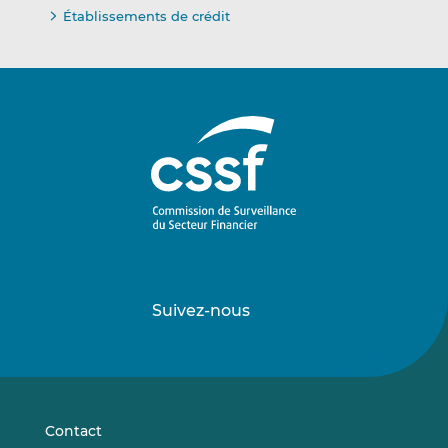
Établissements de crédit
Suivez-nous
Suivez-
Suivez-
nous
nous
sur
sur
LinkedIn
Vimeo
Contact