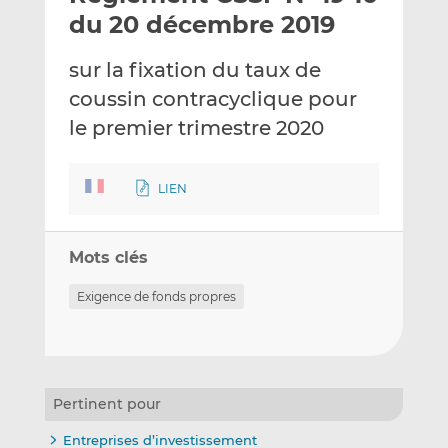
e
g
g
du 20 décembre 2019
r
e
e
p
r
r
sur la fixation du taux de
a
s
s
coussin contracyclique pour
r
u
u
le premier trimestre 2020
e
r
r
m
L
F
a
i
a
LIEN
i
n
c
l
k
e
e
b
Mots clés
d
o
I
o
Exigence de fonds propres
n
k
Pertinent pour
Entreprises d’investissement