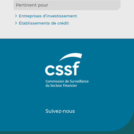
Pertinent pour
Entreprises d’investissement
Établissements de crédit
Suivez-nous
Suivez-
Suivez-
nous
nous
sur
sur