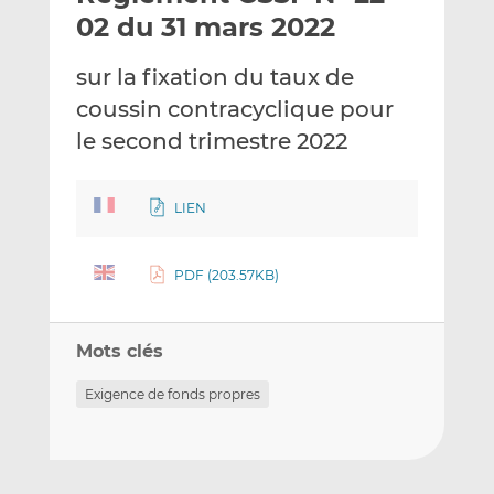
e
g
g
02 du 31 mars 2022
r
e
e
p
r
r
sur la fixation du taux de
a
s
s
coussin contracyclique pour
r
u
u
le second trimestre 2022
e
r
r
m
L
F
a
i
a
LIEN
i
n
c
l
k
e
e
b
PDF (203.57KB)
d
o
I
o
n
k
Mots clés
Exigence de fonds propres